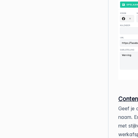
Conten
Geef je 
naam. En
met stij
werkafsp