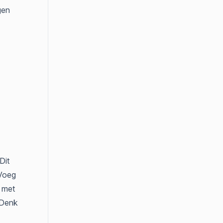
gen
Dit
 Voeg
r met
 Denk