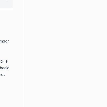
 maar
al je
rbeeld
na'.