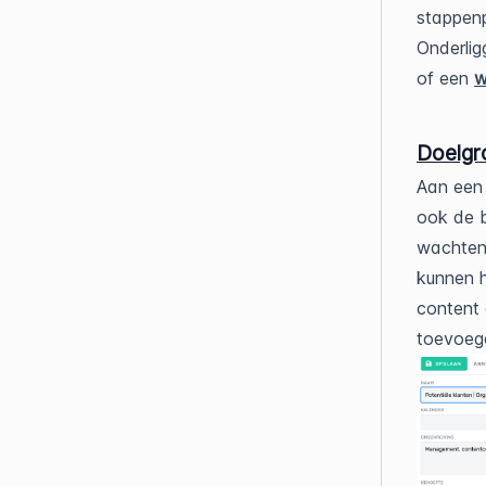
stappenp
Onderlig
of een
w
Doelgr
Aan een 
ook de b
wachten?
kunnen h
content 
toevoege